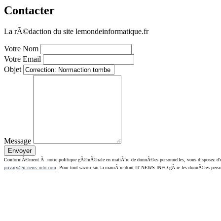
Contacter
La rÃ©daction du site lemondeinformatique.fr
Votre Nom
Votre Email
Objet
Message
ConformÃ©ment Ã notre politique gÃ©nÃ©rale en matiÃ¨re de donnÃ©es personnelles, vous disposez d'un dr
privacy@it-news-info.com
. Pour tout savoir sur la maniÃ¨re dont IT NEWS INFO gÃ¨re les donnÃ©es perso