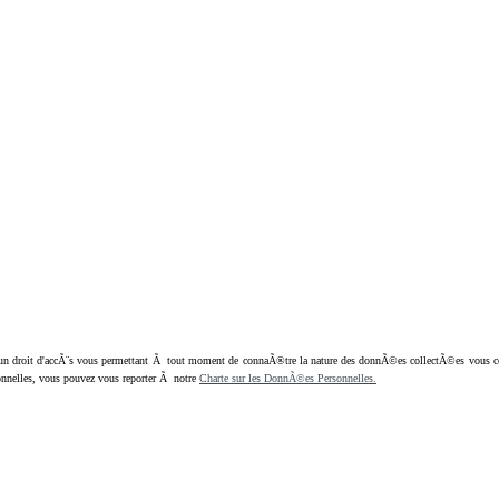
oit d'accÃ¨s vous permettant Ã tout moment de connaÃ®tre la nature des donnÃ©es collectÃ©es vous concern
nnelles, vous pouvez vous reporter Ã notre
Charte sur les DonnÃ©es Personnelles.