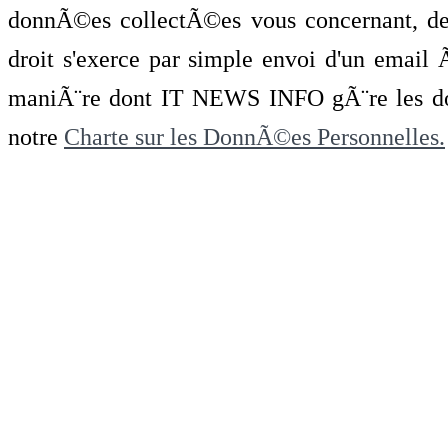
donnÃ©es collectÃ©es vous concernant, de 
droit s'exerce par simple envoi d'un emai
maniÃ¨re dont IT NEWS INFO gÃ¨re les do
notre
Charte sur les DonnÃ©es Personnelles.