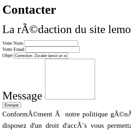
Contacter
La rÃ©daction du site lemo
Votre Nom
Votre Email
Objet
Message
ConformÃ©ment Ã notre politique gÃ©nÃ©
disposez d'un droit d'accÃ¨s vous perme