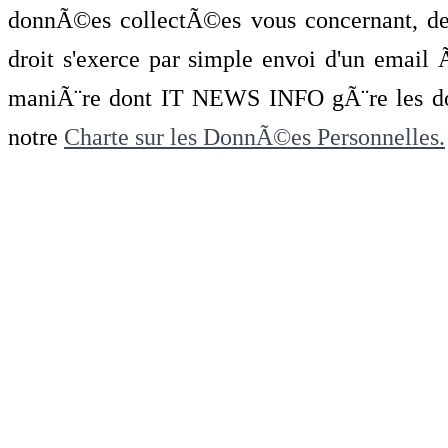
donnÃ©es collectÃ©es vous concernant, de 
droit s'exerce par simple envoi d'un emai
maniÃ¨re dont IT NEWS INFO gÃ¨re les do
notre
Charte sur les DonnÃ©es Personnelles.