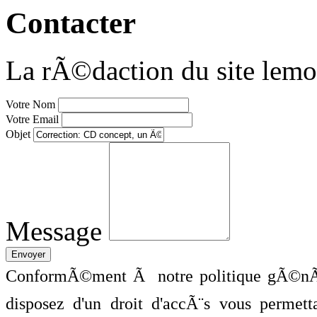
Contacter
La rÃ©daction du site lemo
Votre Nom
Votre Email
Objet
Message
ConformÃ©ment Ã notre politique gÃ©nÃ©
disposez d'un droit d'accÃ¨s vous perme