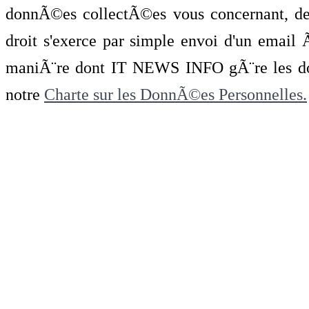
donnÃ©es collectÃ©es vous concernant, de 
droit s'exerce par simple envoi d'un emai
maniÃ¨re dont IT NEWS INFO gÃ¨re les do
notre
Charte sur les DonnÃ©es Personnelles.