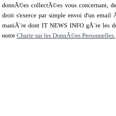
donnÃ©es collectÃ©es vous concernant, de 
droit s'exerce par simple envoi d'un emai
maniÃ¨re dont IT NEWS INFO gÃ¨re les do
notre
Charte sur les DonnÃ©es Personnelles.