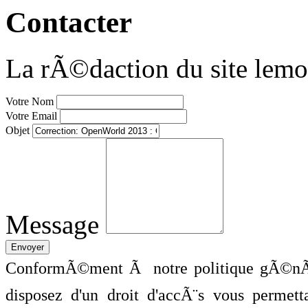
Contacter
La rÃ©daction du site lemo
Votre Nom
Votre Email
Objet
Message
ConformÃ©ment Ã notre politique gÃ©nÃ©
disposez d'un droit d'accÃ¨s vous perme