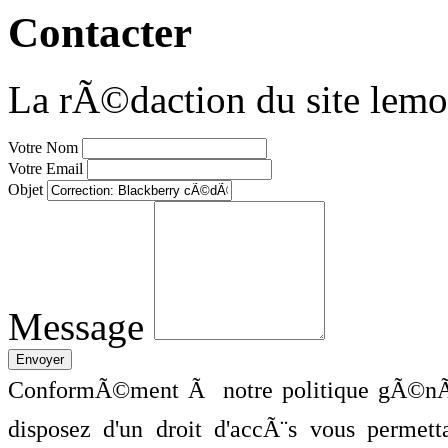
Contacter
La rÃ©daction du site lemo
Votre Nom
Votre Email
Objet
Message
ConformÃ©ment Ã notre politique gÃ©nÃ©
disposez d'un droit d'accÃ¨s vous perme