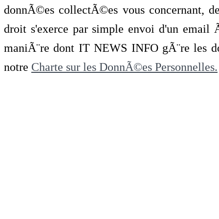
donnÃ©es collectÃ©es vous concernant, de 
droit s'exerce par simple envoi d'un emai
maniÃ¨re dont IT NEWS INFO gÃ¨re les do
notre
Charte sur les DonnÃ©es Personnelles.