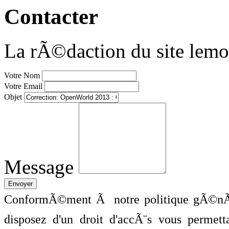
Contacter
La rÃ©daction du site lemo
Votre Nom
Votre Email
Objet
Message
ConformÃ©ment Ã notre politique gÃ©nÃ©
disposez d'un droit d'accÃ¨s vous perme