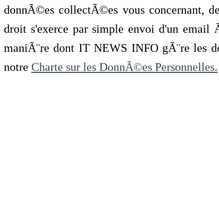
donnÃ©es collectÃ©es vous concernant, de 
droit s'exerce par simple envoi d'un emai
maniÃ¨re dont IT NEWS INFO gÃ¨re les do
notre
Charte sur les DonnÃ©es Personnelles.