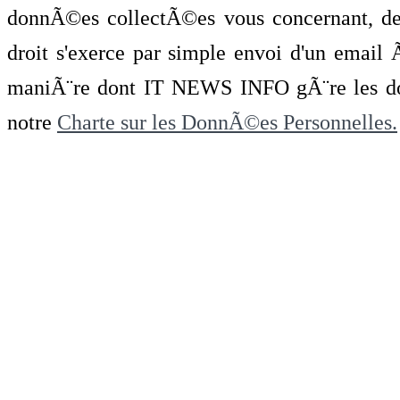
donnÃ©es collectÃ©es vous concernant, de 
droit s'exerce par simple envoi d'un emai
maniÃ¨re dont IT NEWS INFO gÃ¨re les do
notre
Charte sur les DonnÃ©es Personnelles.