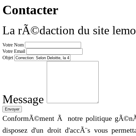
Contacter
La rÃ©daction du site lemo
Votre Nom
Votre Email
Objet
Message
ConformÃ©ment Ã notre politique gÃ©nÃ©
disposez d'un droit d'accÃ¨s vous perme