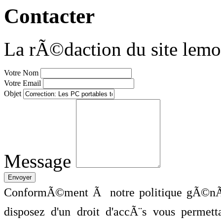
Contacter
La rÃ©daction du site lemo
Votre Nom
Votre Email
Objet
Message
ConformÃ©ment Ã notre politique gÃ©nÃ©
disposez d'un droit d'accÃ¨s vous perme