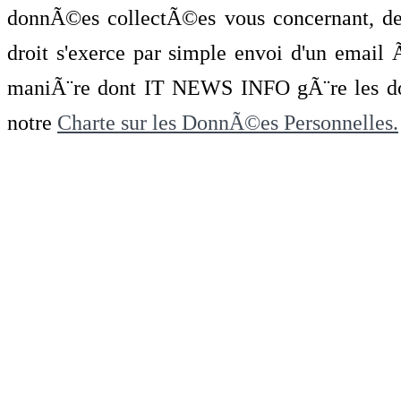
donnÃ©es collectÃ©es vous concernant, de 
droit s'exerce par simple envoi d'un emai
maniÃ¨re dont IT NEWS INFO gÃ¨re les do
notre
Charte sur les DonnÃ©es Personnelles.