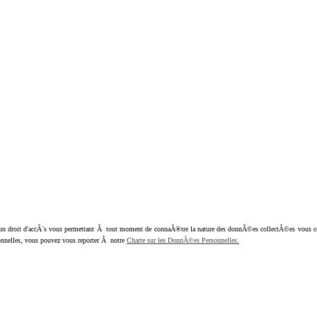
oit d'accÃ¨s vous permettant Ã tout moment de connaÃ®tre la nature des donnÃ©es collectÃ©es vous concern
nnelles, vous pouvez vous reporter Ã notre
Charte sur les DonnÃ©es Personnelles.