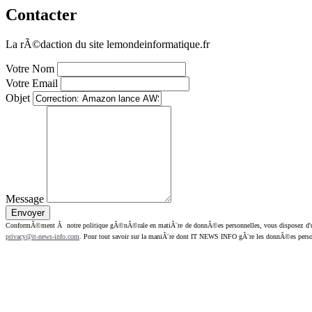
Contacter
La rÃ©daction du site lemondeinformatique.fr
Votre Nom
Votre Email
Objet
Message
ConformÃ©ment Ã notre politique gÃ©nÃ©rale en matiÃ¨re de donnÃ©es personnelles, vous disposez d'un dr
privacy@it-news-info.com
. Pour tout savoir sur la maniÃ¨re dont IT NEWS INFO gÃ¨re les donnÃ©es perso