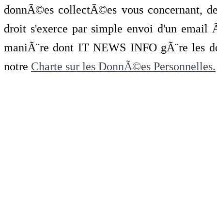
donnÃ©es collectÃ©es vous concernant, de 
droit s'exerce par simple envoi d'un emai
maniÃ¨re dont IT NEWS INFO gÃ¨re les do
notre
Charte sur les DonnÃ©es Personnelles.