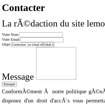
Contacter
La rÃ©daction du site lemo
Votre Nom
Votre Email
Objet
Message
ConformÃ©ment Ã notre politique gÃ©nÃ©
disposez d'un droit d'accÃ¨s vous perme