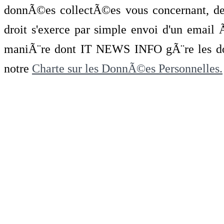
donnÃ©es collectÃ©es vous concernant, de 
droit s'exerce par simple envoi d'un emai
maniÃ¨re dont IT NEWS INFO gÃ¨re les do
notre
Charte sur les DonnÃ©es Personnelles.