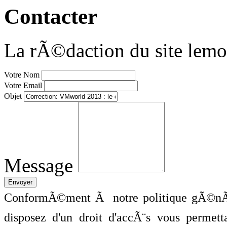
Contacter
La rÃ©daction du site lemo
Votre Nom
Votre Email
Objet
Message
ConformÃ©ment Ã notre politique gÃ©nÃ©
disposez d'un droit d'accÃ¨s vous perme