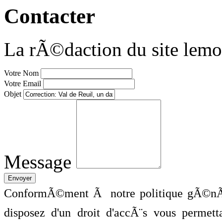
Contacter
La rÃ©daction du site lemo
Votre Nom
Votre Email
Objet
Message
ConformÃ©ment Ã notre politique gÃ©nÃ©
disposez d'un droit d'accÃ¨s vous perme