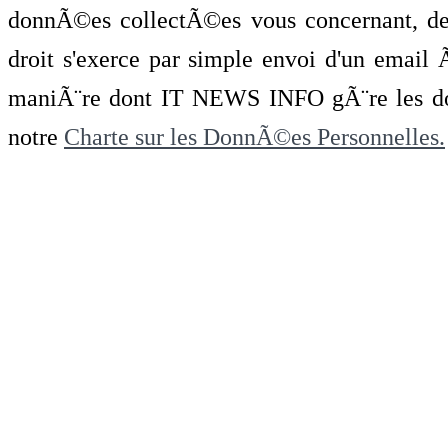
donnÃ©es collectÃ©es vous concernant, de 
droit s'exerce par simple envoi d'un emai
maniÃ¨re dont IT NEWS INFO gÃ¨re les do
notre
Charte sur les DonnÃ©es Personnelles.