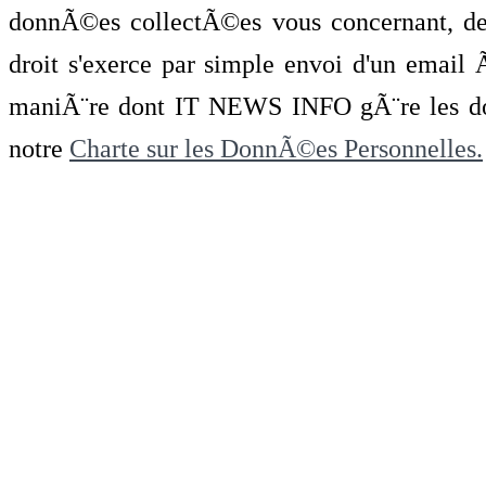
donnÃ©es collectÃ©es vous concernant, de 
droit s'exerce par simple envoi d'un emai
maniÃ¨re dont IT NEWS INFO gÃ¨re les do
notre
Charte sur les DonnÃ©es Personnelles.