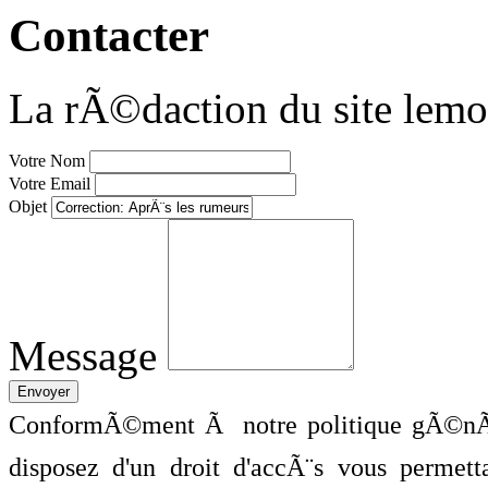
Contacter
La rÃ©daction du site lemo
Votre Nom
Votre Email
Objet
Message
ConformÃ©ment Ã notre politique gÃ©nÃ©
disposez d'un droit d'accÃ¨s vous perme