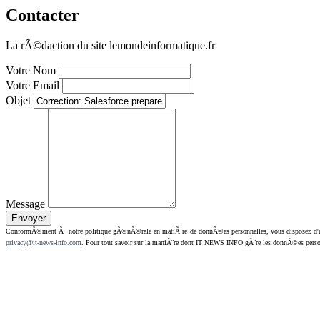
Contacter
La rÃ©daction du site lemondeinformatique.fr
Votre Nom
Votre Email
Objet
Message
ConformÃ©ment Ã notre politique gÃ©nÃ©rale en matiÃ¨re de donnÃ©es personnelles, vous disposez d'un dr
privacy@it-news-info.com
. Pour tout savoir sur la maniÃ¨re dont IT NEWS INFO gÃ¨re les donnÃ©es perso