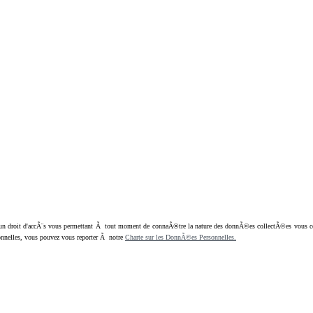
oit d'accÃ¨s vous permettant Ã tout moment de connaÃ®tre la nature des donnÃ©es collectÃ©es vous concern
nnelles, vous pouvez vous reporter Ã notre
Charte sur les DonnÃ©es Personnelles.