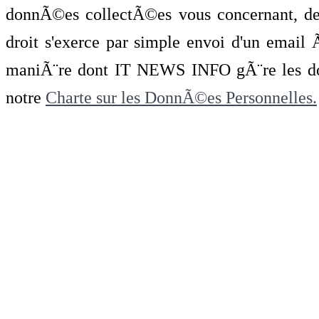
donnÃ©es collectÃ©es vous concernant, de 
droit s'exerce par simple envoi d'un emai
maniÃ¨re dont IT NEWS INFO gÃ¨re les do
notre
Charte sur les DonnÃ©es Personnelles.