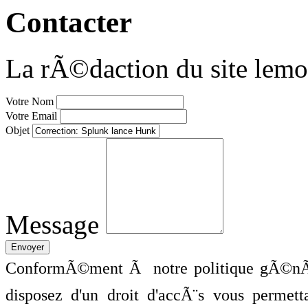
Contacter
La rÃ©daction du site lemo
Votre Nom
Votre Email
Objet
Message
ConformÃ©ment Ã notre politique gÃ©nÃ©
disposez d'un droit d'accÃ¨s vous perme