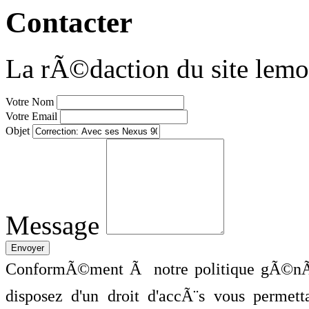
Contacter
La rÃ©daction du site lemo
Votre Nom
Votre Email
Objet
Message
ConformÃ©ment Ã notre politique gÃ©nÃ©
disposez d'un droit d'accÃ¨s vous perme