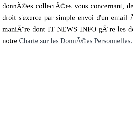
donnÃ©es collectÃ©es vous concernant, de 
droit s'exerce par simple envoi d'un emai
maniÃ¨re dont IT NEWS INFO gÃ¨re les do
notre
Charte sur les DonnÃ©es Personnelles.