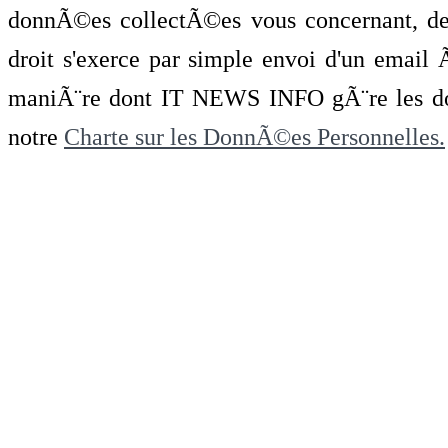
donnÃ©es collectÃ©es vous concernant, de 
droit s'exerce par simple envoi d'un emai
maniÃ¨re dont IT NEWS INFO gÃ¨re les do
notre
Charte sur les DonnÃ©es Personnelles.