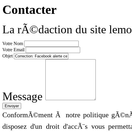
Contacter
La rÃ©daction du site lemo
Votre Nom
Votre Email
Objet
Message
ConformÃ©ment Ã notre politique gÃ©nÃ©
disposez d'un droit d'accÃ¨s vous perme