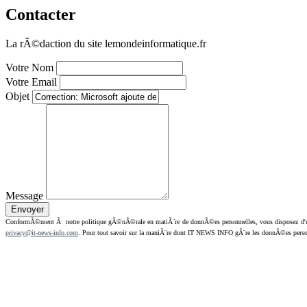
Contacter
La rÃ©daction du site lemondeinformatique.fr
Votre Nom
Votre Email
Objet
Message
ConformÃ©ment Ã notre politique gÃ©nÃ©rale en matiÃ¨re de donnÃ©es personnelles, vous disposez d'un dr
privacy@it-news-info.com
. Pour tout savoir sur la maniÃ¨re dont IT NEWS INFO gÃ¨re les donnÃ©es perso