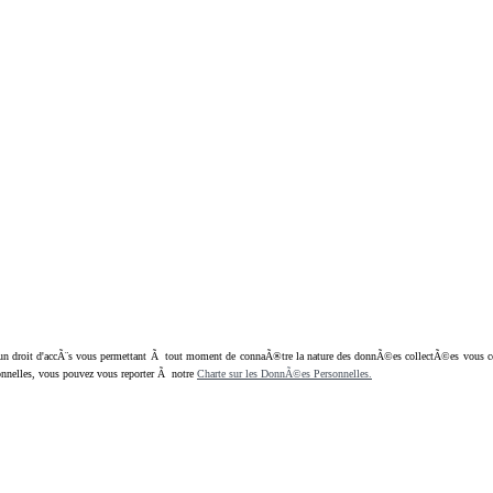
oit d'accÃ¨s vous permettant Ã tout moment de connaÃ®tre la nature des donnÃ©es collectÃ©es vous concern
nnelles, vous pouvez vous reporter Ã notre
Charte sur les DonnÃ©es Personnelles.