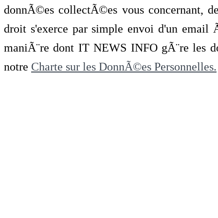
donnÃ©es collectÃ©es vous concernant, de 
droit s'exerce par simple envoi d'un emai
maniÃ¨re dont IT NEWS INFO gÃ¨re les do
notre
Charte sur les DonnÃ©es Personnelles.