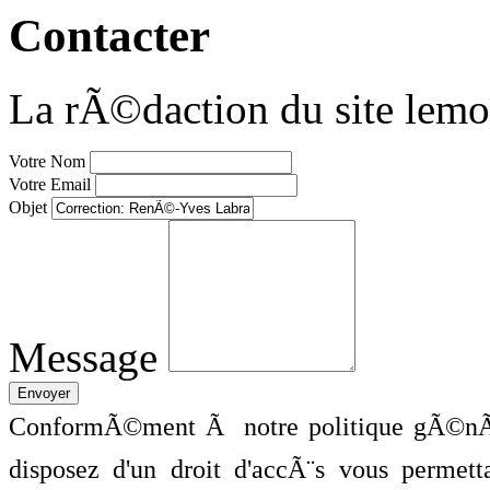
Contacter
La rÃ©daction du site lemo
Votre Nom
Votre Email
Objet
Message
ConformÃ©ment Ã notre politique gÃ©nÃ©
disposez d'un droit d'accÃ¨s vous perme