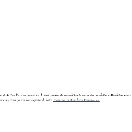
oit d'accÃ¨s vous permettant Ã tout moment de connaÃ®tre la nature des donnÃ©es collectÃ©es vous concern
nnelles, vous pouvez vous reporter Ã notre
Charte sur les DonnÃ©es Personnelles.