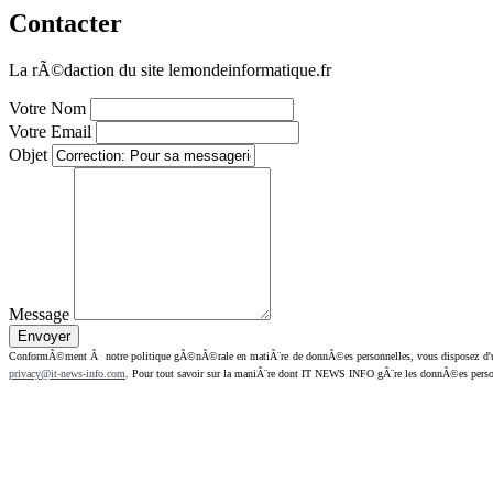
Contacter
La rÃ©daction du site lemondeinformatique.fr
Votre Nom
Votre Email
Objet
Message
ConformÃ©ment Ã notre politique gÃ©nÃ©rale en matiÃ¨re de donnÃ©es personnelles, vous disposez d'un dr
privacy@it-news-info.com
. Pour tout savoir sur la maniÃ¨re dont IT NEWS INFO gÃ¨re les donnÃ©es perso