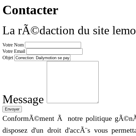
Contacter
La rÃ©daction du site lemo
Votre Nom
Votre Email
Objet
Message
ConformÃ©ment Ã notre politique gÃ©nÃ©
disposez d'un droit d'accÃ¨s vous perme