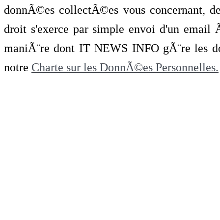
donnÃ©es collectÃ©es vous concernant, de 
droit s'exerce par simple envoi d'un emai
maniÃ¨re dont IT NEWS INFO gÃ¨re les do
notre
Charte sur les DonnÃ©es Personnelles.