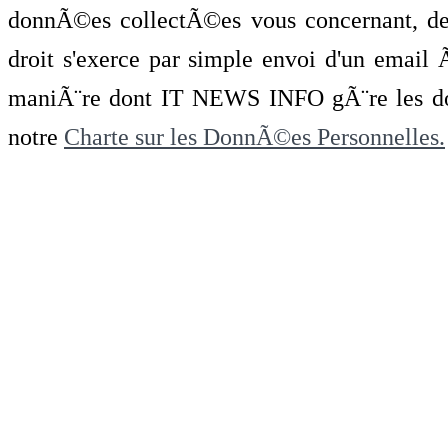
donnÃ©es collectÃ©es vous concernant, de 
droit s'exerce par simple envoi d'un emai
maniÃ¨re dont IT NEWS INFO gÃ¨re les do
notre
Charte sur les DonnÃ©es Personnelles.