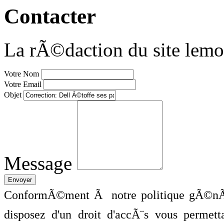
Contacter
La rÃ©daction du site lemo
Votre Nom
Votre Email
Objet
Message
ConformÃ©ment Ã notre politique gÃ©nÃ©
disposez d'un droit d'accÃ¨s vous perme