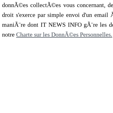
donnÃ©es collectÃ©es vous concernant, de 
droit s'exerce par simple envoi d'un emai
maniÃ¨re dont IT NEWS INFO gÃ¨re les do
notre
Charte sur les DonnÃ©es Personnelles.