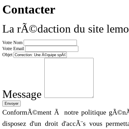
Contacter
La rÃ©daction du site lemo
Votre Nom
Votre Email
Objet
Message
ConformÃ©ment Ã notre politique gÃ©nÃ©
disposez d'un droit d'accÃ¨s vous perme