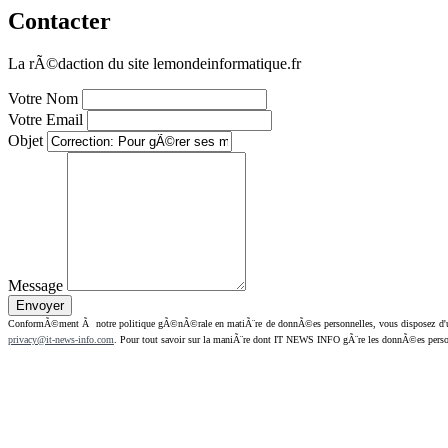
Contacter
La rÃ©daction du site lemondeinformatique.fr
Votre Nom
Votre Email
Objet
Message
ConformÃ©ment Ã notre politique gÃ©nÃ©rale en matiÃ¨re de donnÃ©es personnelles, vous disposez d'un dr
privacy@it-news-info.com
. Pour tout savoir sur la maniÃ¨re dont IT NEWS INFO gÃ¨re les donnÃ©es perso