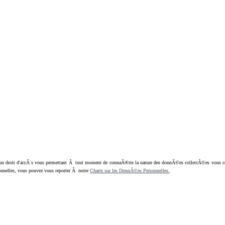
oit d'accÃ¨s vous permettant Ã tout moment de connaÃ®tre la nature des donnÃ©es collectÃ©es vous concern
nnelles, vous pouvez vous reporter Ã notre
Charte sur les DonnÃ©es Personnelles.