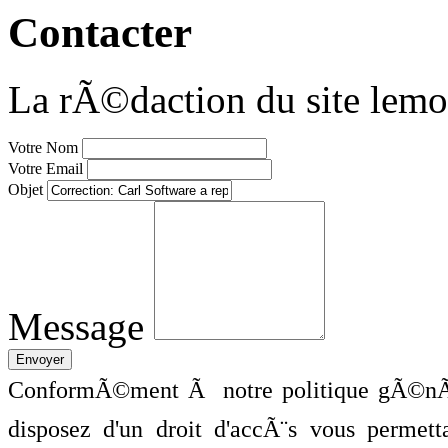
Contacter
La rÃ©daction du site lemo
Votre Nom
Votre Email
Objet
Message
ConformÃ©ment Ã notre politique gÃ©nÃ©
disposez d'un droit d'accÃ¨s vous perme