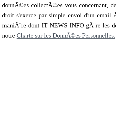
donnÃ©es collectÃ©es vous concernant, de 
droit s'exerce par simple envoi d'un emai
maniÃ¨re dont IT NEWS INFO gÃ¨re les do
notre
Charte sur les DonnÃ©es Personnelles.