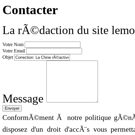
Contacter
La rÃ©daction du site lemo
Votre Nom
Votre Email
Objet
Message
ConformÃ©ment Ã notre politique gÃ©nÃ©
disposez d'un droit d'accÃ¨s vous perme