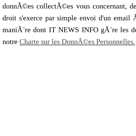
donnÃ©es collectÃ©es vous concernant, de 
droit s'exerce par simple envoi d'un emai
maniÃ¨re dont IT NEWS INFO gÃ¨re les do
notre
Charte sur les DonnÃ©es Personnelles.