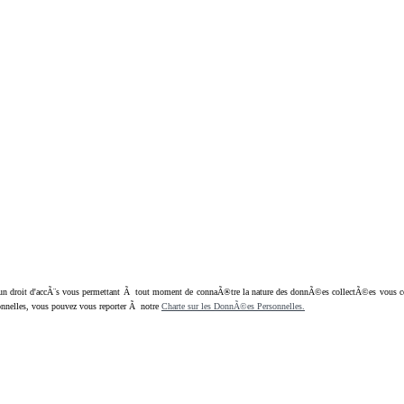
oit d'accÃ¨s vous permettant Ã tout moment de connaÃ®tre la nature des donnÃ©es collectÃ©es vous concern
nnelles, vous pouvez vous reporter Ã notre
Charte sur les DonnÃ©es Personnelles.