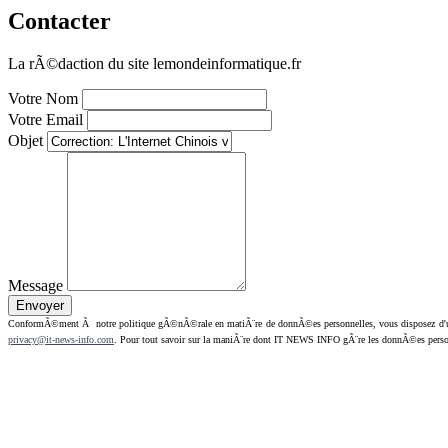
Contacter
La rÃ©daction du site lemondeinformatique.fr
Votre Nom
Votre Email
Objet
Message
ConformÃ©ment Ã notre politique gÃ©nÃ©rale en matiÃ¨re de donnÃ©es personnelles, vous disposez d'un dr
privacy@it-news-info.com
. Pour tout savoir sur la maniÃ¨re dont IT NEWS INFO gÃ¨re les donnÃ©es perso