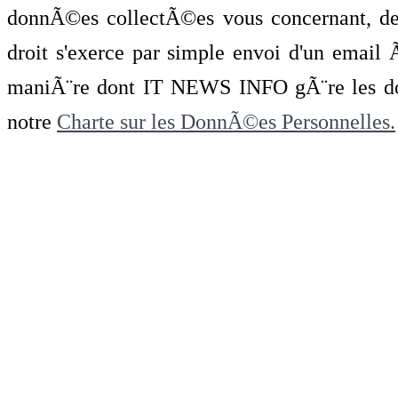
donnÃ©es collectÃ©es vous concernant, de 
droit s'exerce par simple envoi d'un emai
maniÃ¨re dont IT NEWS INFO gÃ¨re les do
notre
Charte sur les DonnÃ©es Personnelles.