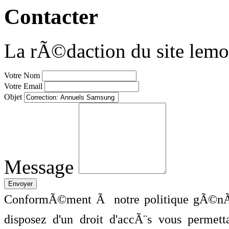
Contacter
La rÃ©daction du site lemo
Votre Nom
Votre Email
Objet
Message
ConformÃ©ment Ã notre politique gÃ©nÃ©
disposez d'un droit d'accÃ¨s vous perme