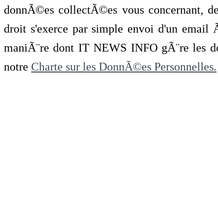
donnÃ©es collectÃ©es vous concernant, de 
droit s'exerce par simple envoi d'un emai
maniÃ¨re dont IT NEWS INFO gÃ¨re les do
notre
Charte sur les DonnÃ©es Personnelles.