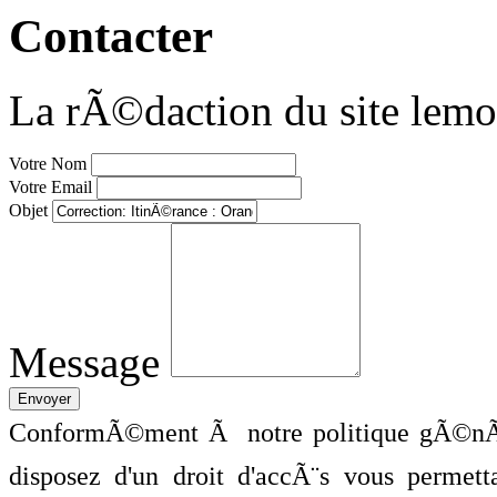
Contacter
La rÃ©daction du site lemo
Votre Nom
Votre Email
Objet
Message
ConformÃ©ment Ã notre politique gÃ©nÃ©
disposez d'un droit d'accÃ¨s vous perme