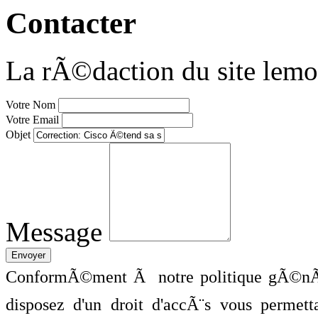
Contacter
La rÃ©daction du site lemo
Votre Nom
Votre Email
Objet
Message
ConformÃ©ment Ã notre politique gÃ©nÃ©
disposez d'un droit d'accÃ¨s vous perme