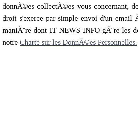
donnÃ©es collectÃ©es vous concernant, de 
droit s'exerce par simple envoi d'un emai
maniÃ¨re dont IT NEWS INFO gÃ¨re les do
notre
Charte sur les DonnÃ©es Personnelles.