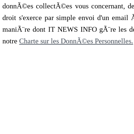
donnÃ©es collectÃ©es vous concernant, de 
droit s'exerce par simple envoi d'un emai
maniÃ¨re dont IT NEWS INFO gÃ¨re les do
notre
Charte sur les DonnÃ©es Personnelles.