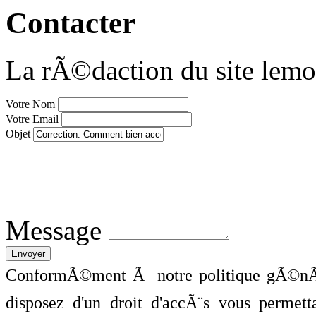
Contacter
La rÃ©daction du site lemo
Votre Nom
Votre Email
Objet
Message
ConformÃ©ment Ã notre politique gÃ©nÃ©
disposez d'un droit d'accÃ¨s vous perme