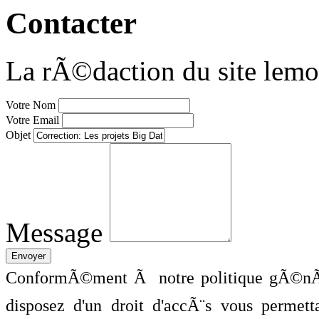
Contacter
La rÃ©daction du site lemo
Votre Nom
Votre Email
Objet
Message
ConformÃ©ment Ã notre politique gÃ©nÃ©
disposez d'un droit d'accÃ¨s vous perme