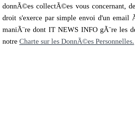
donnÃ©es collectÃ©es vous concernant, de 
droit s'exerce par simple envoi d'un emai
maniÃ¨re dont IT NEWS INFO gÃ¨re les do
notre
Charte sur les DonnÃ©es Personnelles.