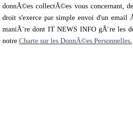
donnÃ©es collectÃ©es vous concernant, de 
droit s'exerce par simple envoi d'un emai
maniÃ¨re dont IT NEWS INFO gÃ¨re les do
notre
Charte sur les DonnÃ©es Personnelles.