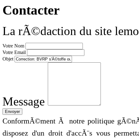
Contacter
La rÃ©daction du site lemo
Votre Nom
Votre Email
Objet
Message
ConformÃ©ment Ã notre politique gÃ©nÃ©
disposez d'un droit d'accÃ¨s vous perme