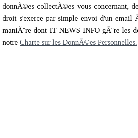
donnÃ©es collectÃ©es vous concernant, de 
droit s'exerce par simple envoi d'un emai
maniÃ¨re dont IT NEWS INFO gÃ¨re les do
notre
Charte sur les DonnÃ©es Personnelles.