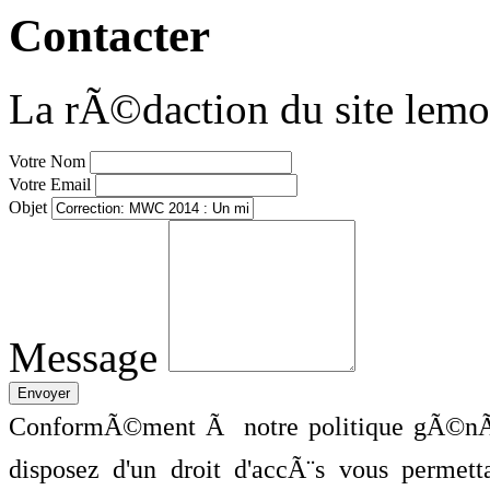
Contacter
La rÃ©daction du site lemo
Votre Nom
Votre Email
Objet
Message
ConformÃ©ment Ã notre politique gÃ©nÃ©
disposez d'un droit d'accÃ¨s vous perme