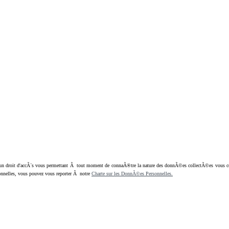
oit d'accÃ¨s vous permettant Ã tout moment de connaÃ®tre la nature des donnÃ©es collectÃ©es vous concern
nnelles, vous pouvez vous reporter Ã notre
Charte sur les DonnÃ©es Personnelles.