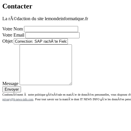
Contacter
La rÃ©daction du site lemondeinformatique.fr
Votre Nom
Votre Email
Objet
Message
ConformÃ©ment Ã notre politique gÃ©nÃ©rale en matiÃ¨re de donnÃ©es personnelles, vous disposez d'un dr
privacy@it-news-info.com
. Pour tout savoir sur la maniÃ¨re dont IT NEWS INFO gÃ¨re les donnÃ©es perso