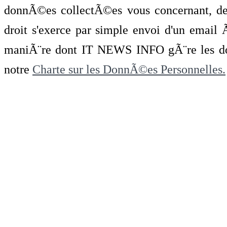
donnÃ©es collectÃ©es vous concernant, de 
droit s'exerce par simple envoi d'un emai
maniÃ¨re dont IT NEWS INFO gÃ¨re les do
notre
Charte sur les DonnÃ©es Personnelles.