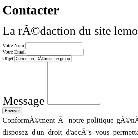
Contacter
La rÃ©daction du site lemo
Votre Nom
Votre Email
Objet
Message
ConformÃ©ment Ã notre politique gÃ©nÃ©
disposez d'un droit d'accÃ¨s vous perme