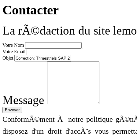
Contacter
La rÃ©daction du site lemo
Votre Nom
Votre Email
Objet
Message
ConformÃ©ment Ã notre politique gÃ©nÃ©
disposez d'un droit d'accÃ¨s vous perme