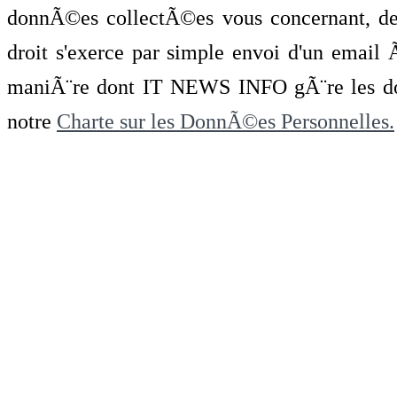
donnÃ©es collectÃ©es vous concernant, de 
droit s'exerce par simple envoi d'un emai
maniÃ¨re dont IT NEWS INFO gÃ¨re les do
notre
Charte sur les DonnÃ©es Personnelles.