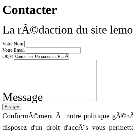
Contacter
La rÃ©daction du site lemo
Votre Nom
Votre Email
Objet
Message
ConformÃ©ment Ã notre politique gÃ©nÃ©
disposez d'un droit d'accÃ¨s vous perme