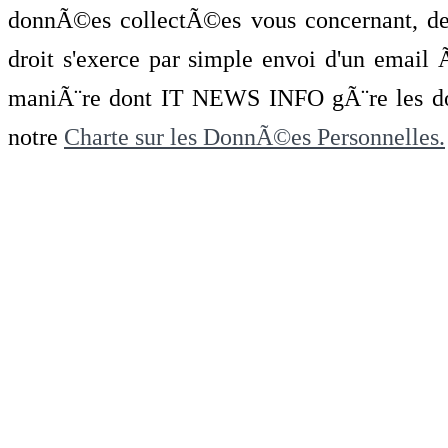
donnÃ©es collectÃ©es vous concernant, de 
droit s'exerce par simple envoi d'un emai
maniÃ¨re dont IT NEWS INFO gÃ¨re les do
notre
Charte sur les DonnÃ©es Personnelles.