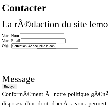
Contacter
La rÃ©daction du site lemo
Votre Nom
Votre Email
Objet
Message
ConformÃ©ment Ã notre politique gÃ©nÃ©
disposez d'un droit d'accÃ¨s vous perme