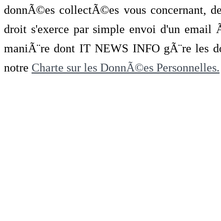
donnÃ©es collectÃ©es vous concernant, de 
droit s'exerce par simple envoi d'un emai
maniÃ¨re dont IT NEWS INFO gÃ¨re les do
notre
Charte sur les DonnÃ©es Personnelles.