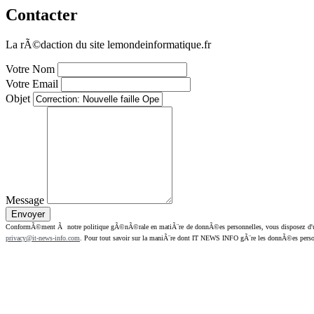
Contacter
La rÃ©daction du site lemondeinformatique.fr
Votre Nom
Votre Email
Objet
Message
ConformÃ©ment Ã notre politique gÃ©nÃ©rale en matiÃ¨re de donnÃ©es personnelles, vous disposez d'un dr
privacy@it-news-info.com
. Pour tout savoir sur la maniÃ¨re dont IT NEWS INFO gÃ¨re les donnÃ©es perso