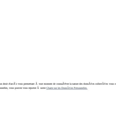
oit d'accÃ¨s vous permettant Ã tout moment de connaÃ®tre la nature des donnÃ©es collectÃ©es vous concern
nnelles, vous pouvez vous reporter Ã notre
Charte sur les DonnÃ©es Personnelles.