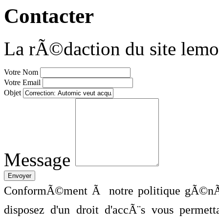
Contacter
La rÃ©daction du site lemo
Votre Nom
Votre Email
Objet
Message
ConformÃ©ment Ã notre politique gÃ©nÃ©
disposez d'un droit d'accÃ¨s vous perme