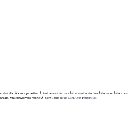
oit d'accÃ¨s vous permettant Ã tout moment de connaÃ®tre la nature des donnÃ©es collectÃ©es vous concern
nnelles, vous pouvez vous reporter Ã notre
Charte sur les DonnÃ©es Personnelles.