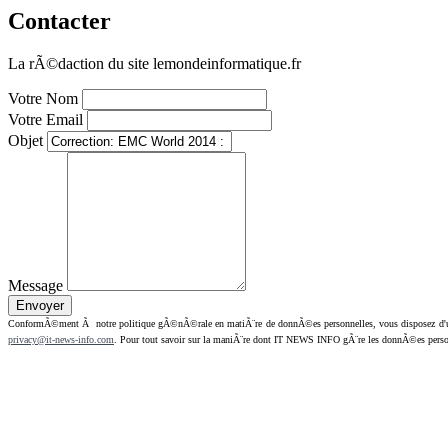
Contacter
La rÃ©daction du site lemondeinformatique.fr
Votre Nom
Votre Email
Objet
Message
ConformÃ©ment Ã notre politique gÃ©nÃ©rale en matiÃ¨re de donnÃ©es personnelles, vous disposez d'un dr
privacy@it-news-info.com
. Pour tout savoir sur la maniÃ¨re dont IT NEWS INFO gÃ¨re les donnÃ©es perso