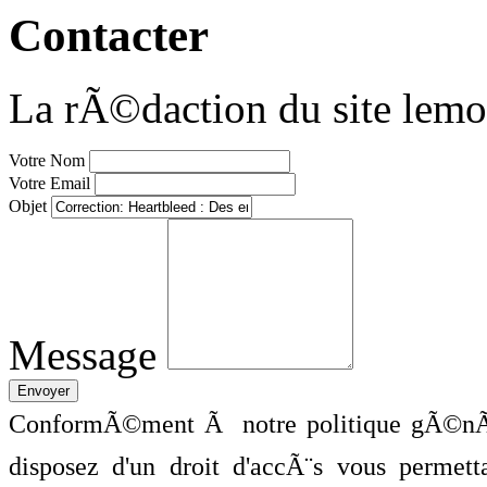
Contacter
La rÃ©daction du site lemo
Votre Nom
Votre Email
Objet
Message
ConformÃ©ment Ã notre politique gÃ©nÃ©
disposez d'un droit d'accÃ¨s vous perme