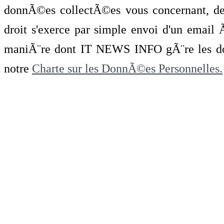
donnÃ©es collectÃ©es vous concernant, de 
droit s'exerce par simple envoi d'un emai
maniÃ¨re dont IT NEWS INFO gÃ¨re les do
notre
Charte sur les DonnÃ©es Personnelles.