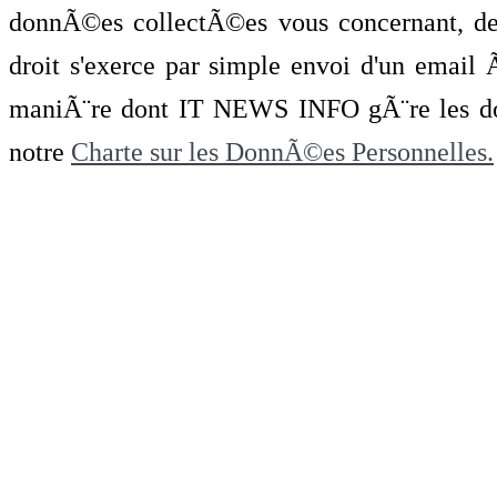
donnÃ©es collectÃ©es vous concernant, de 
droit s'exerce par simple envoi d'un emai
maniÃ¨re dont IT NEWS INFO gÃ¨re les do
notre
Charte sur les DonnÃ©es Personnelles.