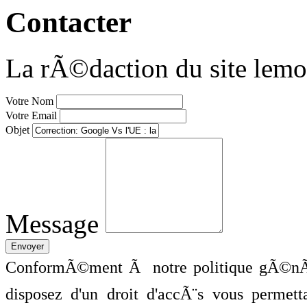
Contacter
La rÃ©daction du site lemo
Votre Nom
Votre Email
Objet
Message
ConformÃ©ment Ã notre politique gÃ©nÃ©
disposez d'un droit d'accÃ¨s vous perme