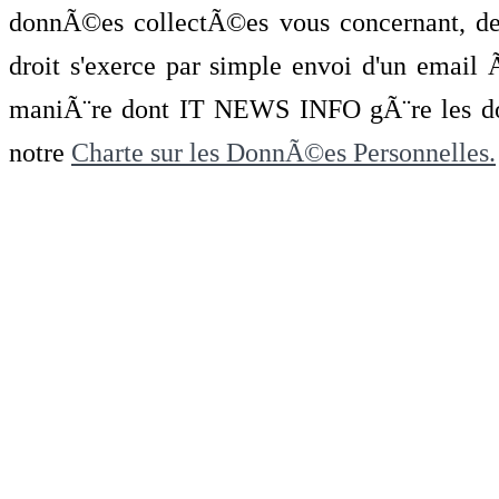
donnÃ©es collectÃ©es vous concernant, de 
droit s'exerce par simple envoi d'un emai
maniÃ¨re dont IT NEWS INFO gÃ¨re les do
notre
Charte sur les DonnÃ©es Personnelles.