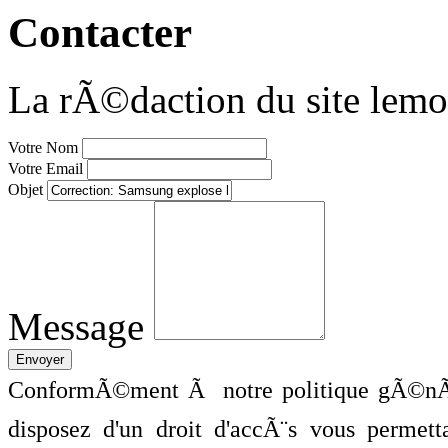
Contacter
La rÃ©daction du site lemo
Votre Nom
Votre Email
Objet
Message
ConformÃ©ment Ã notre politique gÃ©nÃ©
disposez d'un droit d'accÃ¨s vous perme