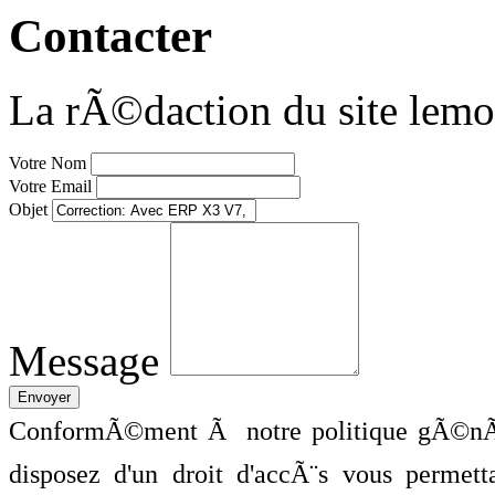
Contacter
La rÃ©daction du site lemo
Votre Nom
Votre Email
Objet
Message
ConformÃ©ment Ã notre politique gÃ©nÃ©
disposez d'un droit d'accÃ¨s vous perme