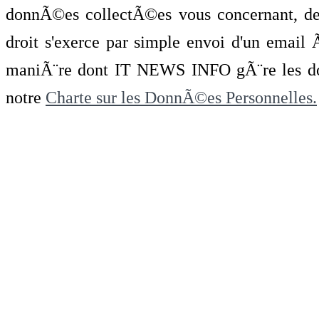
donnÃ©es collectÃ©es vous concernant, de 
droit s'exerce par simple envoi d'un emai
maniÃ¨re dont IT NEWS INFO gÃ¨re les do
notre
Charte sur les DonnÃ©es Personnelles.