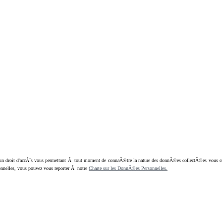
oit d'accÃ¨s vous permettant Ã tout moment de connaÃ®tre la nature des donnÃ©es collectÃ©es vous concern
nnelles, vous pouvez vous reporter Ã notre
Charte sur les DonnÃ©es Personnelles.