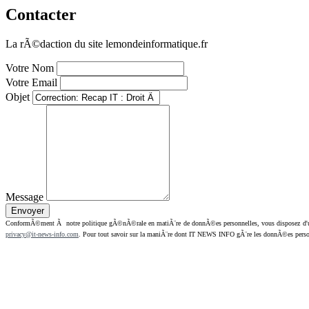
Contacter
La rÃ©daction du site lemondeinformatique.fr
Votre Nom
Votre Email
Objet
Message
ConformÃ©ment Ã notre politique gÃ©nÃ©rale en matiÃ¨re de donnÃ©es personnelles, vous disposez d'un dr
privacy@it-news-info.com
. Pour tout savoir sur la maniÃ¨re dont IT NEWS INFO gÃ¨re les donnÃ©es perso