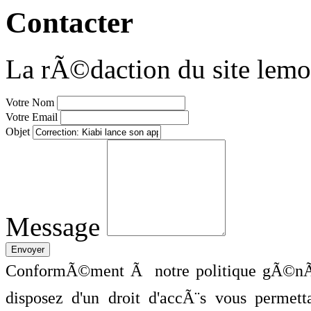
Contacter
La rÃ©daction du site lemo
Votre Nom
Votre Email
Objet
Message
ConformÃ©ment Ã notre politique gÃ©nÃ©
disposez d'un droit d'accÃ¨s vous perme