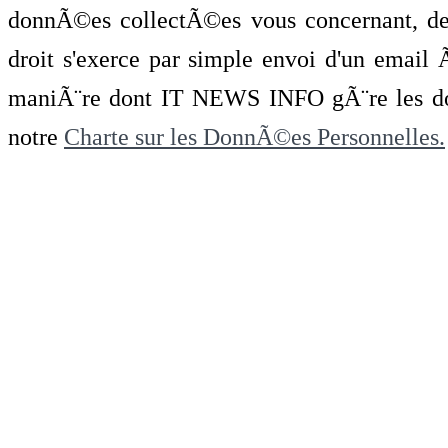
donnÃ©es collectÃ©es vous concernant, de 
droit s'exerce par simple envoi d'un emai
maniÃ¨re dont IT NEWS INFO gÃ¨re les do
notre
Charte sur les DonnÃ©es Personnelles.