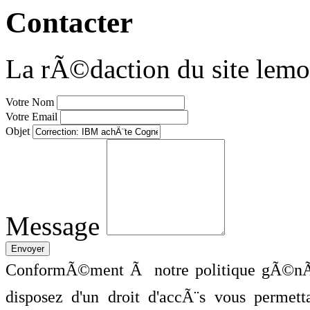
Contacter
La rÃ©daction du site lemo
Votre Nom
Votre Email
Objet
Message
ConformÃ©ment Ã notre politique gÃ©nÃ©
disposez d'un droit d'accÃ¨s vous perme