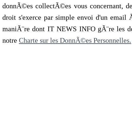
donnÃ©es collectÃ©es vous concernant, de 
droit s'exerce par simple envoi d'un emai
maniÃ¨re dont IT NEWS INFO gÃ¨re les do
notre
Charte sur les DonnÃ©es Personnelles.